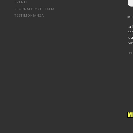
EVENTI
GIORNALE MCF ITALIA
TESTIMONIANZA
Mil
La
den
luc
han
LEG