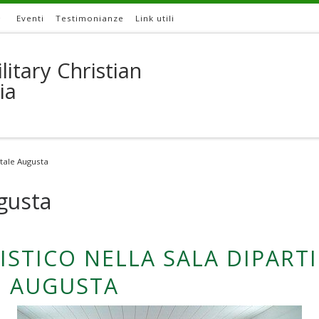
Eventi
Testimonianze
Link utili
litary Christian
ia
tale Augusta
gusta
STICO NELLA SALA DIPART
I AUGUSTA