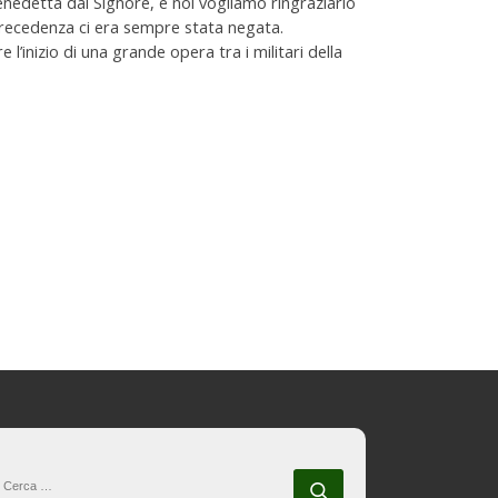
 benedetta dal Signore, e noi vogliamo ringraziarlo
n precedenza ci era sempre stata negata.
’inizio di una grande opera tra i militari della
CERCA
Cerca …