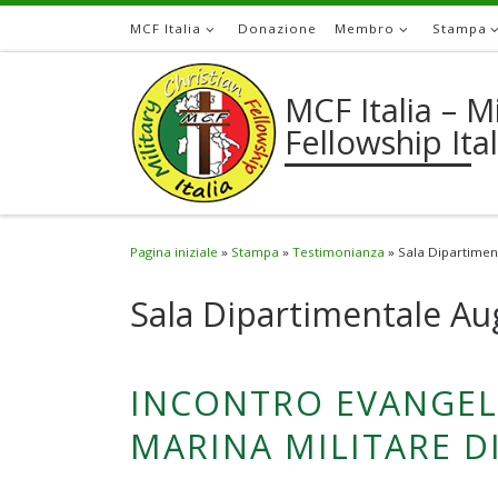
MCF Italia
Donazione
Membro
Stampa
Passa al contenuto
MCF Italia – Mi
Fellowship Ital
Pagina iniziale
»
Stampa
»
Testimonianza
»
Sala Dipartimen
Sala Dipartimentale Au
INCONTRO EVANGELI
MARINA MILITARE D