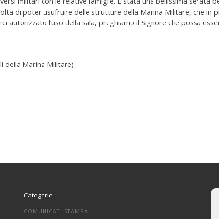
versi militari con le relative famiglie. È stata una bellissima serata
volta di poter usufruire delle strutture della Marina Militare, che i
autorizzato l’uso della sala, preghiamo il Signore che possa essere l
i della Marina Militare)
Categorie
COMUNICATI STAMPA