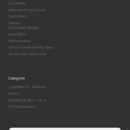
Documenti
Materiale Promozionale
Studi Biblici
Stampa
Comunicati Stampa
Studi Biblici
Testimonianze
Utilizzo cookie sito MCF Italia
Varianti alla Costituzione
Categorie
COMUNICATI STAMPA
EVENTI
GIORNALE MCF ITALIA
TESTIMONIANZA