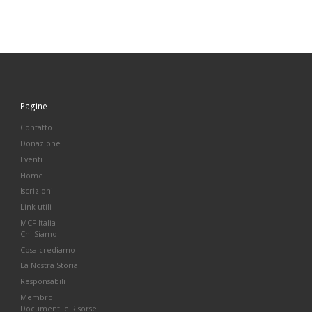
Pagine
Contatto
Donazione
Eventi
Home
Iscrizioni
Link utili
MCF Italia
Chi Siamo
Cosa crediamo
La Nostra Storia
Responsabili
Membro
Documenti e Risorse