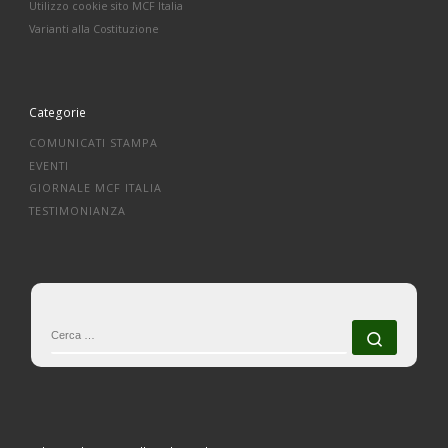
Utilizzo cookie sito MCF Italia
Varianti alla Costituzione
Categorie
COMUNICATI STAMPA
EVENTI
GIORNALE MCF ITALIA
TESTIMONIANZA
CERCA
Cerca 